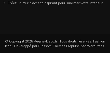
Créez un mur d’accent inspirant pour sublimer votre intérieur !
© Copyright 2026
Regine-Deco.fr
. Tous droits réservés.
Fashion
Icon | Développé par
Blossom Themes
.Propulsé par
WordPress
.