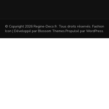
© Copyright 2026
Regine-Deco.fr
. Tous droits réservés.
Fashion
Icon | Développé par
Blossom Themes
.Propulsé par
WordPress
.