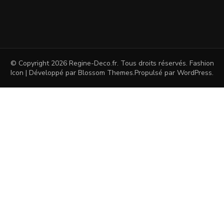
© Copyright 2026
Regine-Deco.fr
. Tous droits réservés.
Fashion
Icon | Développé par
Blossom Themes
.Propulsé par
WordPress
.