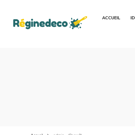
ACCUEIL
I
Regine-De