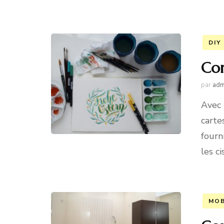
DIY
Com
par
adm
Avec 
carte
fourn
les c
MOB