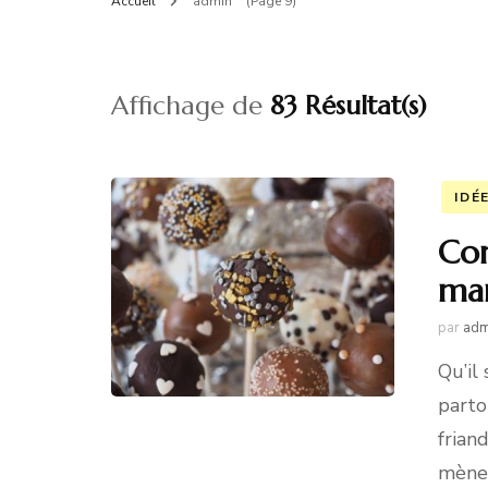
Accueil
admin
(Page 9)
Affichage de
83 Résultat(s)
IDÉ
Com
mar
par
adm
Qu’il
parto
frian
mène 