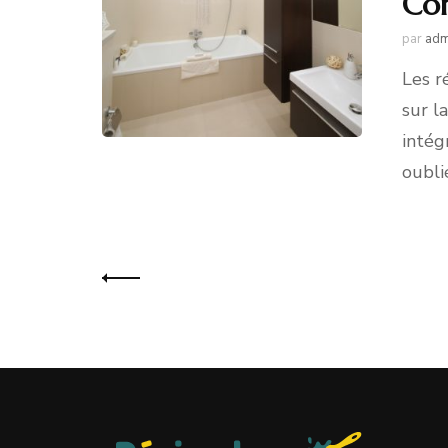
Com
par
adm
Les r
sur l
intég
oubli
Pagination
des
publications