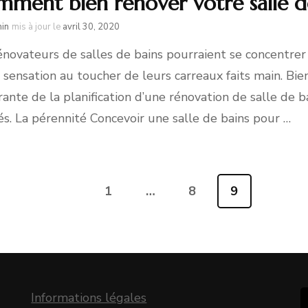
ment bien rénover votre salle d
in
mis à jour le
avril 30, 2020
énovateurs de salles de bains pourraient se concentrer s
a sensation au toucher de leurs carreaux faits main. Bi
rante de la planification d’une rénovation de salle de b
és. La pérennité Concevoir une salle de bains pour …
1
…
8
9
Page
Page
Page
Informations légales